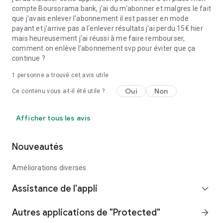
compte Boursorama bank, j'ai du m'abonner et malgres le fait
que j'avais enlever l'abonnement il est passer en mode
payant et j'arrive pas a l'enlever résultats j'ai perdu 15€ hier
mais heureusement j'ai réussi à me faire rembourser,
comment on enlève l'abonnement svp pour éviter que ça
continue ?
1 personne a trouvé cet avis utile
Oui
Non
Ce contenu vous a-t-il été utile ?
Afficher tous les avis
Nouveautés
Améliorations diverses
Assistance de l'appli
expand_more
Autres applications de "Protected"
arrow_forward