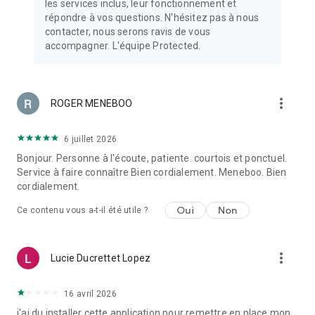
les services inclus, leur fonctionnement et
répondre à vos questions. N'hésitez pas à nous
contacter, nous serons ravis de vous
accompagner. L'équipe Protected.
more_vert
ROGER MENEBOO
6 juillet 2026
Bonjour. Personne à l'écoute, patiente. courtois et ponctuel.
Service à faire connaître Bien cordialement. Meneboo. Bien
cordialement.
Oui
Non
Ce contenu vous a-t-il été utile ?
more_vert
Lucie Ducrettet Lopez
16 avril 2026
j'ai du installer cette application pour remettre en place mon