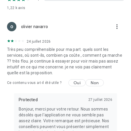
1,22 k
avis
more_vert
olivier navarro
24 juillet 2026
Très peu compréhensible pour ma part. quels sont les
services, où sont-ils, combien ça coûte , comment ça marche
?? très flou. je continue à essayer pour voir mais pas assez
intuitif en ce qui me concerne. je ne vois pas clairement
quelle est la proposition.
Oui
Non
Ce contenu vous a-t-il été utile ?
Protected
27 juillet 2026
Bonjour, merci pour votre retour. Nous sommes
désolés que l'application ne vous semble pas
assez claire. Votre remarque est précieuse. Nos
conseillers peuvent vous présenter simplement