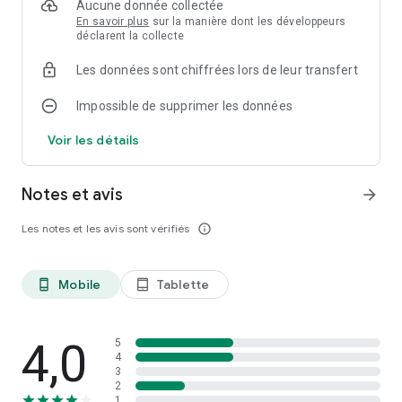
Aucune donnée collectée
En savoir plus
sur la manière dont les développeurs
déclarent la collecte
Les données sont chiffrées lors de leur transfert
Impossible de supprimer les données
Voir les détails
Notes et avis
arrow_forward
Les notes et les avis sont vérifiés
info_outline
Mobile
Tablette
phone_android
tablet_android
4,0
5
4
3
2
1