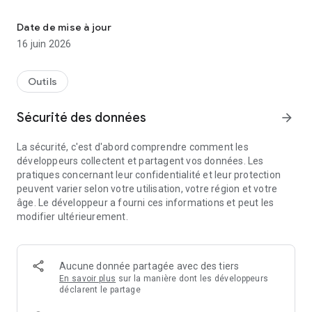
Protected protège votre vie numérique.
• Avant un incident, grâce à des technologies de pointe issues
de nos partenaires : gestionnaire de mots de passe, antivirus,
Date de mise à jour
VPN, contrôle parental, anti-phishing etc.
16 juin 2026
• Pendant l’attaque numérique, avec une assistance
technique et psychologique dédiée pour soutenir les
Outils
utilisateurs en temps réel.
Sécurité des données
arrow_forward
• Après l’incident, avec des garanties juridiques et financières
pour faire face aux usurpations d’identité, fraudes e-
La sécurité, c'est d'abord comprendre comment les
commerce et atteintes à la e-réputation.
développeurs collectent et partagent vos données. Les
pratiques concernant leur confidentialité et leur protection
peuvent varier selon votre utilisation, votre région et votre
âge. Le développeur a fourni ces informations et peut les
modifier ultérieurement.
Aucune donnée partagée avec des tiers
En savoir plus
sur la manière dont les développeurs
déclarent le partage