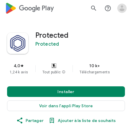
google_logo Play
search
help_outline
Protected
Protected
4,0
10 k+
star
1,24 k avis
Tout public
info
Téléchargements
Installer
Voir dans l'appli Play Store
Partager
Ajouter à la liste de souhaits