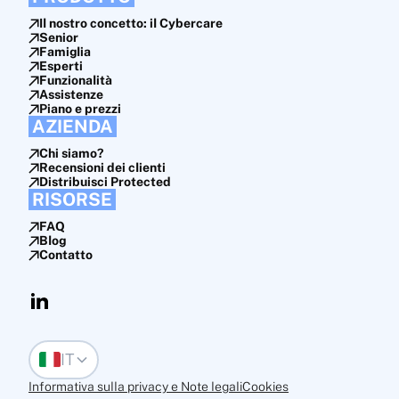
Il nostro concetto: il Cybercare
Senior
Famiglia
Esperti
Funzionalità
Assistenze
Piano e prezzi
AZIENDA
Chi siamo?
Recensioni dei clienti
Distribuisci Protected
RISORSE
FAQ
Blog
Contatto
IT
Informativa sulla privacy e Note legali
Cookies