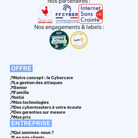
Nos partenaires :
Nos engagements & labels :
OFFRE
Notre concept : le Cybercare
La gestion des attaques
Senior
Famille
Initié
Nos technologies
Des cybermasters à votre écoute
Des garanties sur mesure
Nos prix
ENTREPRISE
Qui sommes-nous ?
Les avis clients