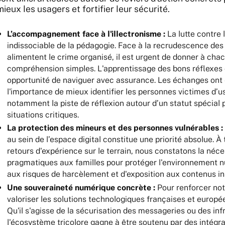
mieux les usagers et fortifier leur sécurité.
L’accompagnement face à l'illectronisme :
La lutte contre 
indissociable de la pédagogie. Face à la recrudescence des
alimentent le crime organisé, il est urgent de donner à cha
compréhension simples. L'apprentissage des bons réflexes
opportunité de naviguer avec assurance. Les échanges ont
l'importance de mieux identifier les personnes victimes d’u
notamment la piste de réflexion autour d’un statut spécia
situations critiques.
La protection des mineurs et des personnes vulnérables :
au sein de l’espace digital constitue une priorité absolue. À
retours d'expérience sur le terrain, nous constatons la néc
pragmatiques aux familles pour protéger l'environnement 
aux risques de harcèlement et d'exposition aux contenus in
Une souveraineté numérique concrète :
Pour renforcer not
valoriser les solutions technologiques françaises et europé
Qu'il s'agisse de la sécurisation des messageries ou des inf
l'écosystème tricolore gagne à être soutenu par des intégr