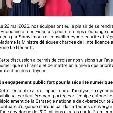
Le 22 mai 2026, nos équipes ont eu le plaisir de se rendr
l’Économie et des Finances pour un temps d'échange con
reçus par Samy Imourra, conseiller cybersécurité et ré
Madame la Ministre déléguée chargée de l’Intelligence ar
Anne Le Hénanff.
Cette discussion a permis de croiser nos visions sur l'ave
numérique en France et de mettre en lumière des priori
protection des citoyens.
Un engagement public fort pour la sécurité numérique
Cette rencontre a été l'opportunité d'analyser la dynamiq
publique, particulièrement portée par l'équipe d'Anne Le
déploiement de la Stratégie nationale de cybersécurité
contexte d'urgence marqué par des attaques d'envergure,
d'une enveloppe de 200 millions d'euros par le Premier 