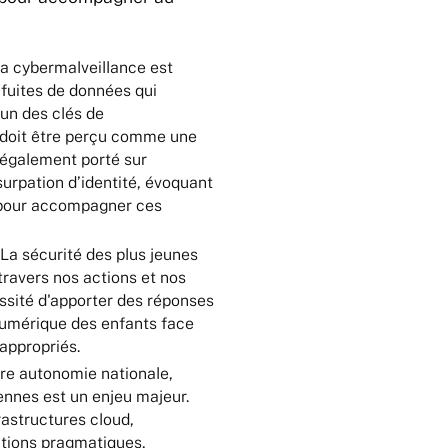
la cybermalveillance est
 fuites de données qui
cun des clés de
 doit être perçu comme une
 également porté sur
surpation d’identité, évoquant
l pour accompagner ces
La sécurité des plus jeunes
 travers nos actions et nos
essité d'apporter des réponses
numérique des enfants face
appropriés.
re autonomie nationale,
ennes est un enjeu majeur.
rastructures cloud,
ations pragmatiques,