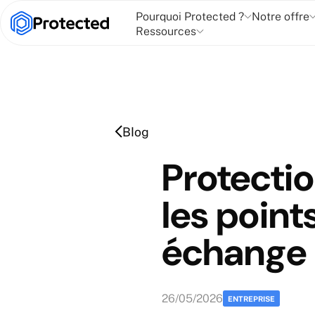
Pourquoi Protected ?
Notre offre
Ressources
Blog
Protecti
les poin
échange 
26
/
05
/
2026
ENTREPRISE