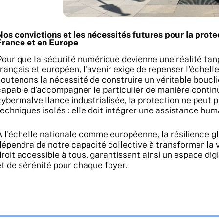
Nos convictions et les nécessités futures pour la prote
France et en Europe
Pour que la sécurité numérique devienne une réalité tan
français et européen, l'avenir exige de repenser l'échel
soutenons la nécessité de construire un véritable boucli
capable d'accompagner le particulier de manière contin
cybermalveillance industrialisée, la protection ne peut pl
techniques isolés : elle doit intégrer une assistance hum
À l'échelle nationale comme européenne, la résilience g
dépendra de notre capacité collective à transformer la 
droit accessible à tous, garantissant ainsi un espace digi
et de sérénité pour chaque foyer.