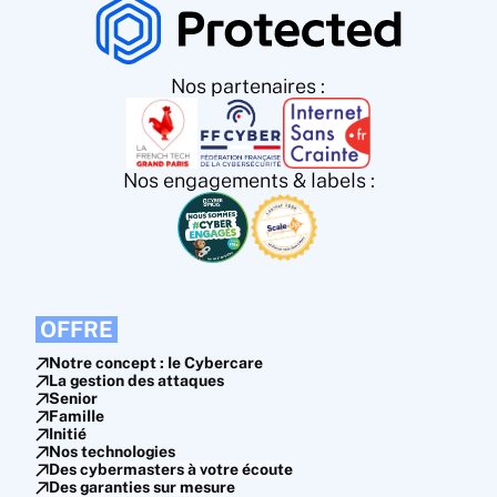
Nos partenaires :
Nos engagements & labels :
OFFRE
Notre concept : le Cybercare
La gestion des attaques
Senior
Famille
Initié
Nos technologies
Des cybermasters à votre écoute
Des garanties sur mesure