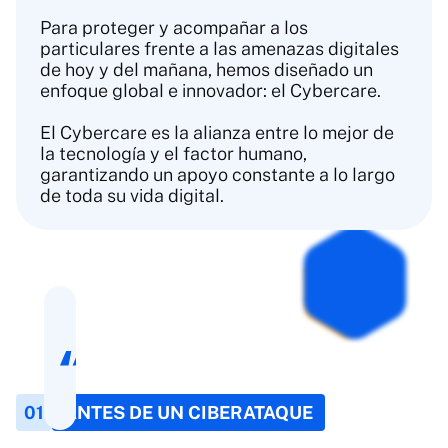
Para proteger y acompañar a los
particulares frente a las amenazas digitales
de hoy y del mañana, hemos diseñado un
enfoque global e innovador: el Cybercare.
El Cybercare es la alianza entre lo mejor de
la tecnología y el factor humano,
garantizando un apoyo constante a lo largo
de toda su vida digital.
¿Circulan ya sus
contraseñas o
datos
personales por
la dark web sin
que usted lo
sepa?
01
ANTES DE UN CIBERATAQUE