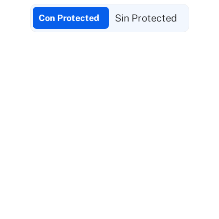
Sin Protected
Con Protected
El 37%
de los jóvenes se ven
afectados por el
acoso o el ciberacoso
(3018)
+72%
de brechas de