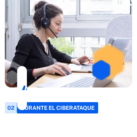
¿Han pirateado su
cuenta y no sabe qué
hacer? ¿Recibe
mensajes
malintencionados y
no sabe con quién
hablar?
02
DURANTE EL CIBERATAQUE