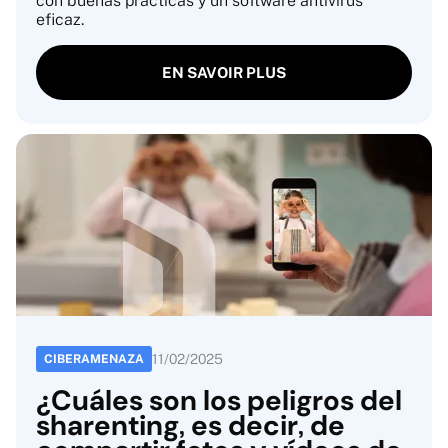
con buenas prácticas y un software antivirus
eficaz.
EN SAVOIR PLUS
11
/
02
/
2025
CIBERAMENAZA
¿Cuáles son los peligros del
sharenting, es decir, de