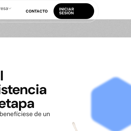
resa
INICIAR
CONTACTO
SESIÓN
l
istencia
etapa
 benefíciese de un