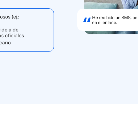
sos (ej.:
He recibido un SMS, per
en el enlace.
andeja de
s oficiales
cario